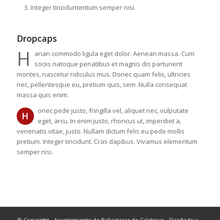
Integer tinciduntentum semper nisi.
Dropcaps
H
anan commodo ligula eget dolor. Aenean massa. Cum
sociis natoque penatibus et magnis dis parturient
montes, nascetur ridiculus mus. Donec quam felis, ultricies
nec, pellentesque eu, pretium quis, sem. Nulla consequat
massa quis enim.
onec pede justo, fringilla vel, aliquet nec, vulputate
H
eget, arcu. In enim justo, rhoncus ut, imperdiet a,
venenatis vitae, justo. Nullam dictum felis eu pede mollis
pretium. Integer tincidunt. Cras dapibus. Vivamus elementum
semper nisi.
@ Copyright - Ayuntamiento de Ballesteros de Calatrava - Diseñado y