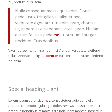
eu, pretium quis, sem.
Nulla consequat massa quis enim. Donec
pede justo, fringilla vel, aliquet nec,
vulputate eget, arcu. In enim justo, rhoncus
ut, imperdiet a, venenatis vitae, justo. Nullam
dictum felis eu pede
mollis
pretium. Integer
tincidunt. Cras dapibus.
Vivamus
elementum
semper nisi. Aenean vulputate eleifend
tellus.
Aenean
leo ligula,
porttitor
eu, consequat vitae, eleifend
ac, enim.
Special heading Light
Lorem ipsum dolor sit
amet
, consectetuer adipiscing elit.
Aenean commodo ligula eget dolor.
Aenean
massa. Cum sociis
natoque penatibus et magnis dis parturient montes, nascetur