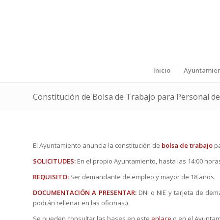
Inicio
Ayuntamie
Constitución de Bolsa de Trabajo para Personal d
El Ayuntamiento anuncia la constitución de
bolsa de trabajo
pa
SOLICITUDES:
En el propio Ayuntamiento, hasta las 14:00 horas
REQUISITO:
Ser demandante de empleo y mayor de 18 años.
DOCUMENTACIÓN A PRESENTAR:
DNI o NIE y tarjeta de de
podrán rellenar en las oficinas.)
Se pueden consultar las bases en este
enlace
o en el Ayuntami